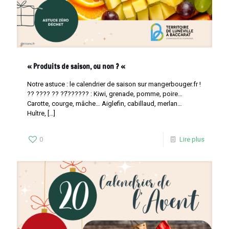
« Produits de saison, ou non ? «
Notre astuce : le calendrier de saison sur mangerbouger.fr !
?? ???? ?? ??́?????? : Kiwi, grenade, pomme, poire…
Carotte, courge, mâche… Aiglefin, cabillaud, merlan…
Huître,
[…]
0
Lire plus