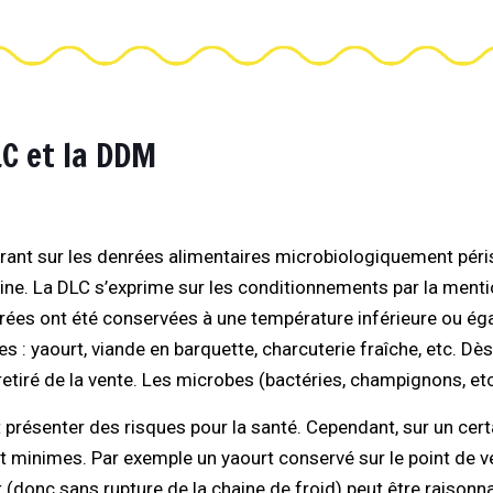
LC et la DDM
rant sur les denrées alimentaires microbiologiquement péri
ne. La DLC s’exprime sur les conditionnements par la mentio
enrées ont été conservées à une température inférieure ou égal
 : yaourt, viande en barquette, charcuterie fraîche, etc. Dès
iré de la vente. Les microbes (bactéries, champignons, etc.
résenter des risques pour la santé. Cependant, sur un certa
t minimes. Par exemple un yaourt conservé sur le point de ve
nt (donc sans rupture de la chaine de froid) peut être rais