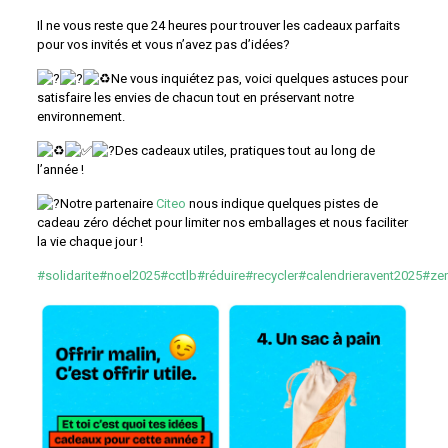
Il ne vous reste que 24 heures pour trouver les cadeaux parfaits
pour vos invités et vous n’avez pas d’idées?
Ne vous inquiétez pas, voici quelques astuces pour
satisfaire les envies de chacun tout en préservant notre
environnement.
Des cadeaux utiles, pratiques tout au long de
l’année !
Notre partenaire
Citeo
nous indique quelques pistes de
cadeau zéro déchet pour limiter nos emballages et nous faciliter
la vie chaque jour !
#solidarite
#noel2025
#cctlb
#réduire
#recycler
#calendrieravent2025
#ze