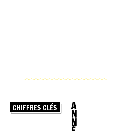
A
CHIFFRES CLÉS
N
N
É