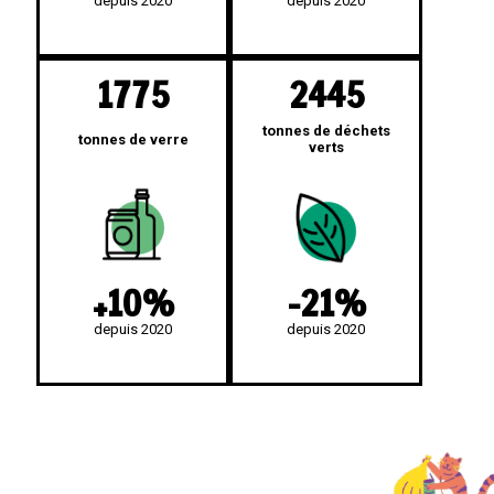
depuis 2020
depuis 2020
1775
2445
tonnes de déchets
tonnes de verre
verts
+10%
-21%
depuis 2020
depuis 2020