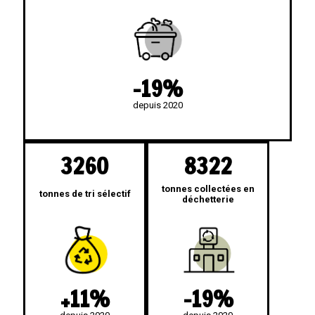
-19%
depuis 2020
3260
8322
tonnes collectées en
tonnes de tri sélectif
déchetterie
+11%
-19%