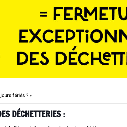
ours fériés ? »
ES DÉCHETTERIES
: