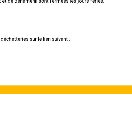
t et de Bénaménil sont fermées les jours fériés.
échetteries sur le lien suivant :