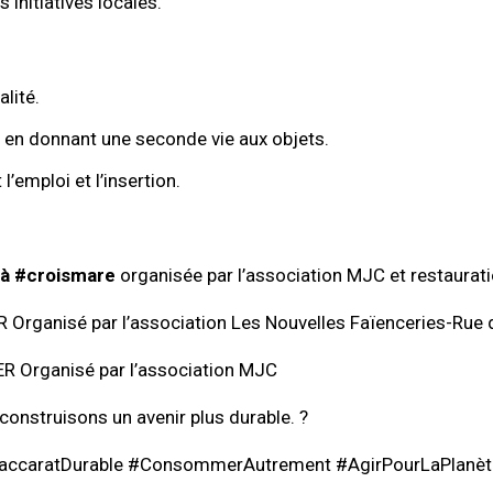
 initiatives locales.
lité.
 en donnant une seconde vie aux objets.
’emploi et l’insertion.
0
à #croismare
organisée par l’association MJC et restaura
 Organisé par l’association Les Nouvelles Faïenceries-Rue 
R Organisé par l’association MJC
construisons un avenir plus durable. ?
eBaccaratDurable #ConsommerAutrement #AgirPourLaPlanèt