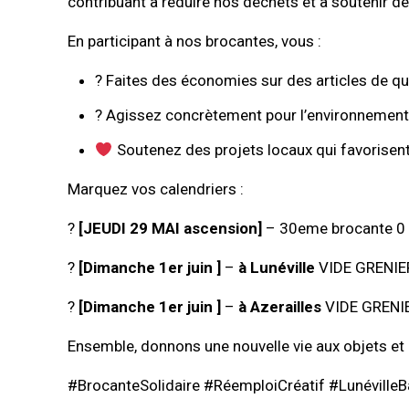
contribuant à réduire nos déchets et à soutenir des
En participant à nos brocantes, vous :
? Faites des économies sur des articles de qua
? Agissez concrètement pour l’environnement
Soutenez des projets locaux qui favorisent l
Marquez vos calendriers :
?️
[JEUDI 29 MAI ascension]
– 30eme brocante 
?️
[Dimanche 1er juin ]
–
à Lunéville
VIDE GRENIER
?️
[Dimanche 1er juin ]
–
à Azerailles
VIDE GRENIE
Ensemble, donnons une nouvelle vie aux objets et 
#BrocanteSolidaire #RéemploiCréatif #Lunévill