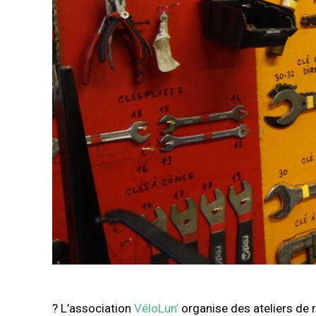
?‍ L’association
VéloLun’
organise des ateliers de r