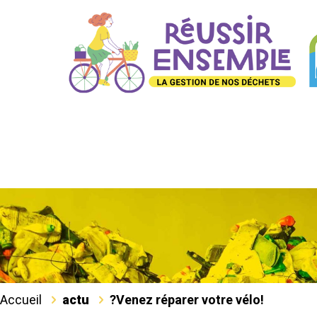
Accueil
actu
?‍Venez réparer votre vélo!